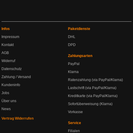
Infos
Paketdienste
Impressum
DHL
Kontakt
DPD
AGB
Zahlungsarten
Widerruf
PayPal
Datenschutz
Klarna
Zahlung / Versand
Ratenzahlung (via PayPal/Klarna)
Kundeninfo
Lastschrift (via PayPal/Klarna)
Jobs
Kreditkarte (via PayPal/Klarna)
Über uns
Sofortüberweisung (Klarna)
News
Vorkasse
Vertrag Widerrufen
Service
Filialen