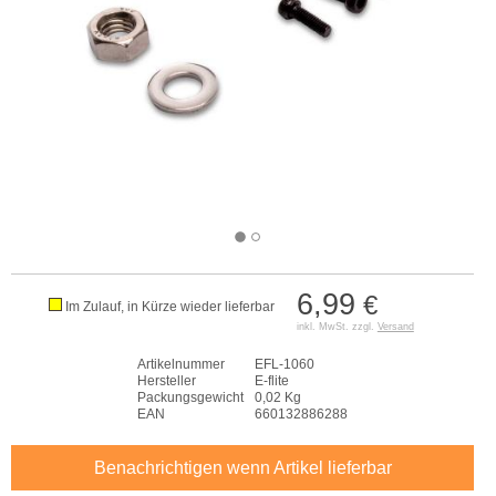
6,99
€
Im Zulauf, in Kürze wieder lieferbar
inkl. MwSt. zzgl.
Versand
Artikelnummer
EFL-1060
Hersteller
E-flite
Packungsgewicht
0,02 Kg
EAN
660132886288
Benachrichtigen wenn Artikel lieferbar