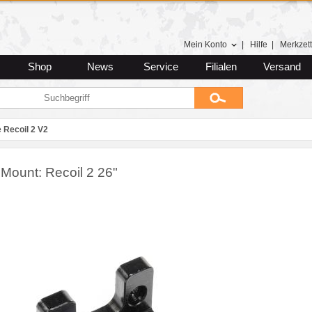
Mein Konto
|
Hilfe
|
Merkzett
Shop
News
Service
Filialen
Versand
e Recoil 2 V2
 Mount: Recoil 2 26"