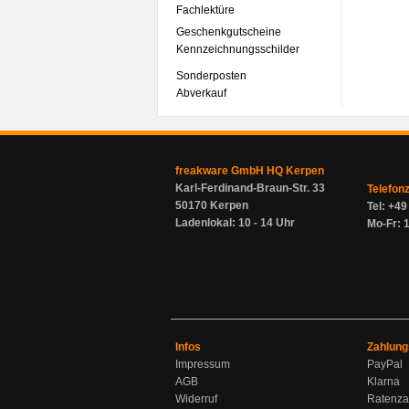
Fachlektüre
Geschenkgutscheine
Kennzeichnungsschilder
Sonderposten
Abverkauf
freakware GmbH HQ Kerpen
Karl-Ferdinand-Braun-Str. 33
Telefon
50170 Kerpen
Tel: +4
Ladenlokal: 10 - 14 Uhr
Mo-Fr: 1
Infos
Zahlung
Impressum
PayPal
AGB
Klarna
Widerruf
Ratenza