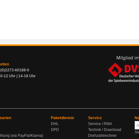
zeiten
9 (0)2273-60188-0
0-12 Uhr | 14-18 Uhr
sarten
Paketdienste
Service
Ne
DHL
Service / RMA
DPD
Technik / Download
Si
hlung (via PayPal/Klarna)
Drehzahlrechner