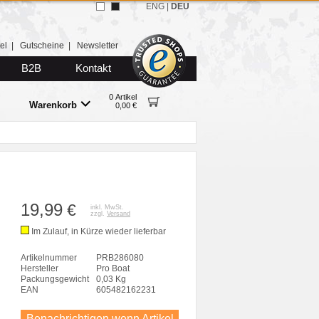
ENG
|
DEU
el
|
Gutscheine
|
Newsletter
B2B
Kontakt
0 Artikel
Warenkorb
0,00 €
19,99
€
inkl. MwSt.
zzgl.
Versand
Im Zulauf, in Kürze wieder lieferbar
Artikelnummer
PRB286080
Hersteller
Pro Boat
Packungsgewicht
0,03 Kg
EAN
605482162231
Benachrichtigen wenn Artikel