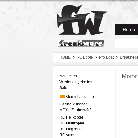
Zum Hauptmenue
Zum Seiteninhalt
Zum Warenkob
Home
HOME
RC Boote
Pro Boat
Ersatzteil
Motor
Neuheiten
Wieder eingetroffen
Sale
Klemmbausteine
Casino-Zubehör
MOYU Zauberwürfel
RC Helikopter
RC Multikopter
RC Flugzeuge
RC Autos