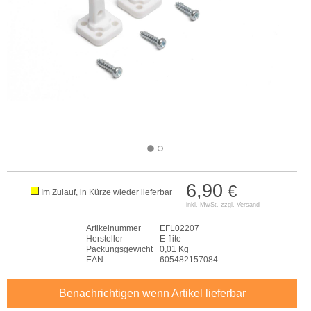
6,90
€
Im Zulauf, in Kürze wieder lieferbar
inkl. MwSt. zzgl.
Versand
Artikelnummer
EFL02207
Hersteller
E-flite
Packungsgewicht
0,01 Kg
EAN
605482157084
Benachrichtigen wenn Artikel lieferbar