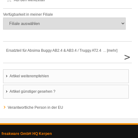
Auf den Merkzettel
Verfügbarkeit in meiner Filiale
Ersatzteil für Absima Buggy AB2.4 & AB3.4 / Truggy AT2.4 ... [mehr]
>
Artikel weiterempfehlen
Artikel günstiger gesehen ?
Verantwortliche Person in der EU
freakware GmbH HQ Kerpen