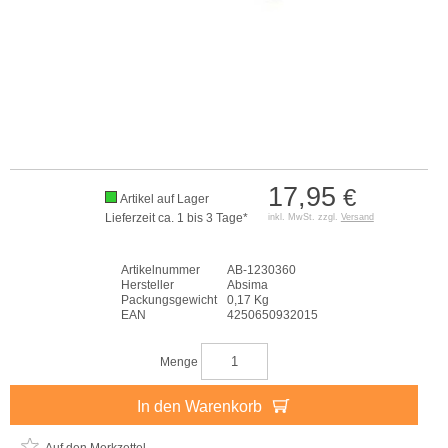
17,95
€
Artikel auf Lager
Lieferzeit ca. 1 bis 3 Tage*
inkl. MwSt. zzgl.
Versand
Artikelnummer
AB-1230360
Hersteller
Absima
Packungsgewicht
0,17 Kg
EAN
4250650932015
Menge
In den Warenkorb