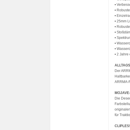
• Verbess
• Robust
• Einzelr
• 25mm Lü
• Robuste
• Stoßdä
• Spektr
• Wasser
• Wasserd
• 2 Jahre
ALLTAGS
Der ARRM
Haltbarke
ARRMA-Fah
MOJAVE
Die Deser
Farbstell
originale
für Trakt
CLIPLES