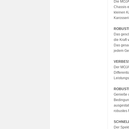
Die MOJAV
Chassis e
kleinen K
Karosseri
ROBUST
Das gesch
die Kraft
Das gesam
jedem Ge
VERBESS
Der MOJAV
Different
Leistungs
ROBUST
Genieße 
Bedingung
ausgestat
robustes 
SCHNEL
Der Spekt