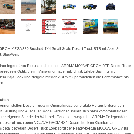
ROM MEGA 380 Brushed 4X4 Small Scale Desert Truck RTR mit Akku &
t, Blau/Weiß
iner legendären Robustheit bietet der ARRMA MOJAVE GROM RTR Desert Truck
getreueste Optik, die im Miniaturformat erhältlich ist. Erlebe Bashing mit
dem Baja Look und steigere mit den ARRMA Upgradeteilen die Performance bis
me
aften
ennen stellen Desert Trucks in Originalgröße vor brutale Herausforderungen
ich Leistung und Ausdauer. Modellversionen stellen sich beim kompromisslosen
ihrer eigenen Stunde der Wahrheit. Genau deswegen hat ARRMA für legendäre
it gesorgt auch beim MOJAVE GROM 4X4 Desert Truck im Kleinformat.
m detailgetreuen Desert Truck Look sorgt der Ready-to-Run MOJAVE GROM für