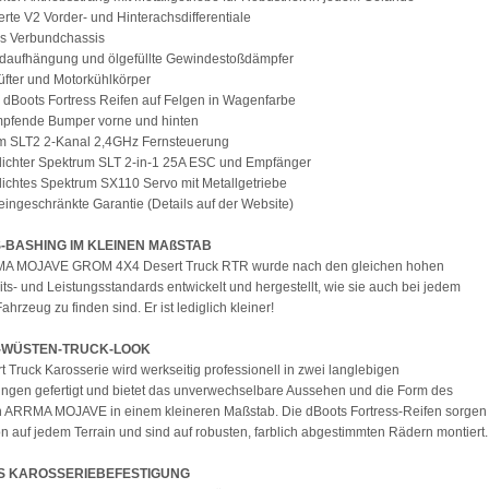
erte V2 Vorder- und Hinterachsdifferentiale
es Verbundchassis
adaufhängung und ölgefüllte Gewindestoßdämpfer
fter und Motorkühlkörper
 dBoots Fortress Reifen auf Felgen in Wagenfarbe
mpfende Bumper vorne und hinten
um SLT2 2-Kanal 2,4GHz Fernsteuerung
dichter Spektrum SLT 2-in-1 25A ESC und Empfänger
ichtes Spektrum SX110 Servo mit Metallgetriebe
 eingeschränkte Garantie (Details auf der Website)
-BASHING IM KLEINEN MAßSTAB
A MOJAVE GROM 4X4 Desert Truck RTR wurde nach den gleichen hohen
its- und Leistungsstandards entwickelt und hergestellt, wie sie auch bei jedem
rzeug zu finden sind. Er ist lediglich kleiner!
-WÜSTEN-TRUCK-LOOK
t Truck Karosserie wird werkseitig professionell in zwei langlebigen
ungen gefertigt und bietet das unverwechselbare Aussehen und die Form des
n ARRMA MOJAVE in einem kleineren Maßstab. Die dBoots Fortress-Reifen sorgen
ion auf jedem Terrain und sind auf robusten, farblich abgestimmten Rädern montiert.
S KAROSSERIEBEFESTIGUNG