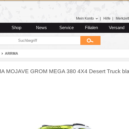
Mein Konto
|
Hilfe
|
Merkzett
Shop
News
Service
Filialen
Versand
ARRMA
 MOJAVE GROM MEGA 380 4X4 Desert Truck bla