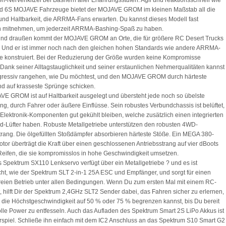
on-Nervenkitzel bei Bashern aller Erfahrungsstufen. Agil und reaktionsschnell wie
nd 6S MOJAVE Fahrzeuge bietet der MOJAVE GROM im kleinen Maßstab all die
und Haltbarkeit, die ARRMA-Fans erwarten. Du kannst dieses Modell fast
in mitnehmen, um jederzeit ARRMA-Bashing-Spaß zu haben.
und draußen kommt der MOJAVE GROM an Orte, die für größere RC Desert Trucks
. Und er ist immer noch nach den gleichen hohen Standards wie andere ARRMA-
 konstruiert. Bei der Reduzierung der Größe wurden keine Kompromisse
Dank seiner Alltagstauglichkeit und seiner erstaunlichen Nehmerqualitäten kannst
gressiv rangehen, wie Du möchtest, und den MOJAVE GROM durch härteste
d auf krasseste Sprünge schicken.
E GROM ist auf Haltbarkeit ausgelegt und übersteht jede noch so übelste
g, durch Fahrer oder äußere Einflüsse. Sein robustes Verbundchassis ist belüftet,
 Elektronik-Komponenten gut gekühlt bleiben, welche zusätzlich einen integrierten
-Lüfter haben. Robuste Metallgetriebe unterstützen den robusten 4WD-
trang. Die ölgefüllten Stoßdämpfer absorbieren härteste Stöße. Ein MEGA 380-
tor überträgt die Kraft über einen geschlossenen Antriebsstrang auf vier dBoots
Reifen, die sie kompromisslos in hohe Geschwindigkeit umsetzen.
 Spektrum SX110 Lenkservo verfügt über ein Metallgetriebe ? und es ist
ht, wie der Spektrum SLT 2-in-1 25A ESC und Empfänger, und sorgt für einen
reien Betrieb unter allen Bedingungen. Wenn Du zum ersten Mal mit einem RC-
t, hilft Dir der Spektrum 2,4GHz SLT2 Sender dabei, das Fahren sicher zu erlernen,
die Höchstgeschwindigkeit auf 50 % oder 75 % begrenzen kannst, bis Du bereit
volle Power zu entfesseln. Auch das Aufladen des Spektrum Smart 2S LiPo Akkus ist
rspiel. Schließe ihn einfach mit dem IC2 Anschluss an das Spektrum S10 Smart G2