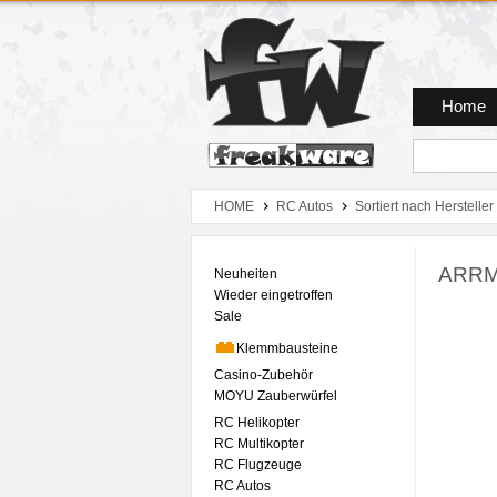
Zum Hauptmenue
Zum Seiteninhalt
Zum Warenkob
Home
HOME
RC Autos
Sortiert nach Hersteller
ARRMA
Neuheiten
Wieder eingetroffen
Sale
Klemmbausteine
Casino-Zubehör
MOYU Zauberwürfel
RC Helikopter
RC Multikopter
RC Flugzeuge
RC Autos