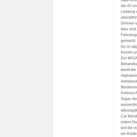
Baja-Acti
die 4S u
Leistung 
überallh
Drinnen 
tabu sind
Fahrzeuge
gemacht. 
Du so ag
Kurven un
Der MOJAV
Behandlun
damit die
Highspeed
Antriebss
Bürstenmo
Fortress-
Sogar das
wasserdic
störungsf
Car fährs
indem Du 
bist die 
ein Kinde