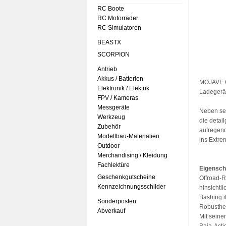
RC Boote
RC Motorräder
RC Simulatoren
BEASTX
SCORPION
Antrieb
Akkus / Batterien
MOJAVE G
Elektronik / Elektrik
Ladegerä
FPV / Kameras
Messgeräte
Neben se
Werkzeug
die detail
Zubehör
aufregen
Modellbau-Materialien
ins Extre
Outdoor
Merchandising / Kleidung
Fachlektüre
Eigensch
Geschenkgutscheine
Offroad-R
Kennzeichnungsschilder
hinsichtl
Bashing 
Sonderposten
Robusthe
Abverkauf
Mit seine