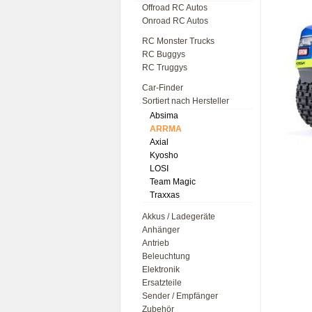
Offroad RC Autos
Onroad RC Autos
RC Monster Trucks
RC Buggys
RC Truggys
Car-Finder
Sortiert nach Hersteller
Absima
ARRMA
Axial
Kyosho
LOSI
Team Magic
Traxxas
Akkus / Ladegeräte
Anhänger
Antrieb
Beleuchtung
Elektronik
Ersatzteile
Sender / Empfänger
Zubehör