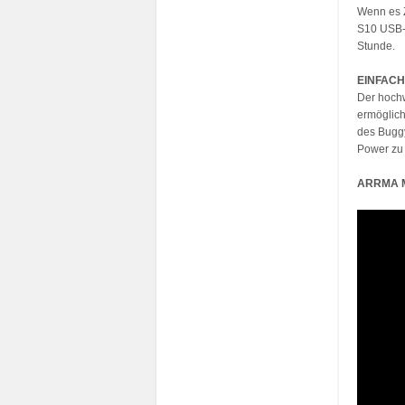
Wenn es Z
S10 USB-C
Stunde.
EINFACH
Der hochw
ermöglich
des Buggy
Power zu 
ARRMA M