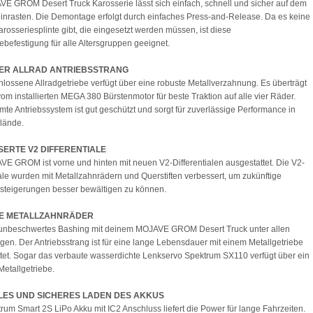
E GROM Desert Truck Karosserie lässt sich einfach, schnell und sicher auf dem
inrasten. Die Demontage erfolgt durch einfaches Press-and-Release. Da es keine
arosseriesplinte gibt, die eingesetzt werden müssen, ist diese
ebefestigung für alle Altersgruppen geeignet.
ER ALLRAD ANTRIEBSSTRANG
lossene Allradgetriebe verfügt über eine robuste Metallverzahnung. Es überträgt
 vom installierten MEGA 380 Bürstenmotor für beste Traktion auf alle vier Räder.
te Antriebssystem ist gut geschützt und sorgt für zuverlässige Performance in
lände.
ERTE V2 DIFFERENTIALE
E GROM ist vorne und hinten mit neuen V2-Differentialen ausgestattet. Die V2-
iale wurden mit Metallzahnrädern und Querstiften verbessert, um zukünftige
steigerungen besser bewältigen zu können.
E METALLZAHNRÄDER
unbeschwertes Bashing mit deinem MOJAVE GROM Desert Truck unter allen
en. Der Antriebsstrang ist für eine lange Lebensdauer mit einem Metallgetriebe
tet. Sogar das verbaute wasserdichte Lenkservo Spektrum SX110 verfügt über ein
Metallgetriebe.
LES UND SICHERES LADEN DES AKKUS
rum Smart 2S LiPo Akku mit IC2 Anschluss liefert die Power für lange Fahrzeiten.