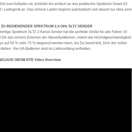
eit zum Aufladen ist, schließe ihn einfach an das praktische Spektrum Smart G2
 Ladegerät an. Das sichere Laden beginnt automatisch und dauert nur etwa eine
 ZU BEDIENENDER SPEKTRUM 2,4 GHz SLT2 SENDER
ertige Spektrum SLT2 2-Kanal Sender hat die perfekte Größe für alle Fahrer. Er
t Dir das sichere Erlernen der Steuerfunktionen, indem die Höchstgeschwindigkeit
s auf 50 % oder 75 % begrenzt werden kann, bis Du bereit bist, Dich der vollen
stellen. Vier AA-Batterien sind im Lieferumfang enthalten.
OJAVE GROM RTR Video Overview