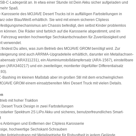
SB-C-Ladegerät an. In etwa einer Stunde ist Dein Akku sicher aufgeladen und
r mehr Spaß.
e Karosserie des MOJAVE Desert Trucks ist in auffälligen Farbstellungen in
rz oder Blau/Weiß erhältlich. Sie wird mit einem sicheren Clipless
festigungsmechanismus am Chassis befestigt, den selbst Kinder problemlos
 können. Die Räder sind farblich auf die Karosserie abgestimmt, und im
 Fahrzeug werden hochwertige Sechskantschrauben für Zuverlässigkeit und
it verwendet.
x findest Du alles, was zum Betrieb des MOJAVE GROM benötigt wird. Zur
steigerung sind auch ARRMA-Upgradeteile erhältlich, darunter ein Metallachsen-
abensatz (ARA311231), ein Aluminiumstoßdämpfersatz (ARA-1567), einstellbare
en (ARA340217) und ein zweiteiliger, montierter ölgefüllter Differentialsatz
93).
-Bashing im kleinen Maßstab aber im großen Stil mit dem erschwinglichen
JAVE GROM einem einsatzbereiten Mini Desert Truck mit vielen Details.
en
rieb mit hoher Traktion
Desert Truck Design in zwei Farbstellungen
gsstarker Spektrum 2S LiPo Akku und sicheres, benutzerfreundliches Smart-
t
es Anbringen und Entfernen der Clipless Karosserie
ssige, hochwertige Sechskant-Schrauben
lter Antriebsstrang mit Metallgetriebe für Robustheit in jedem Gelände