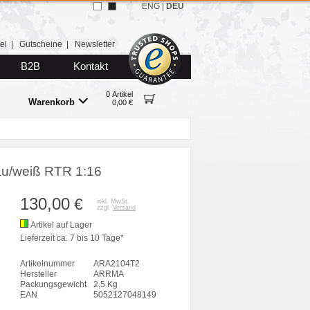
ENG
|
DEU
el
|
Gutscheine
|
Newsletter
B2B
Kontakt
0 Artikel
Warenkorb
0,00 €
u/weiß RTR 1:16
130,00
€
inkl. MwSt.
zzgl.
Versand
Artikel auf Lager
Lieferzeit ca. 7 bis 10 Tage*
Artikelnummer
ARA2104T2
Hersteller
ARRMA
Packungsgewicht
2,5 Kg
EAN
5052127048149