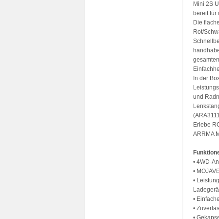
Mini 2S U
bereit fü
Die flach
Rot/Schwa
Schnellbe
handhaben
gesamten
Einfachhe
In der Bo
Leistungs
und Radn
Lenkstang
(ARA3111
Erlebe RC
ARRMA MO
Funktion
• 4WD-Ant
• MOJAVE 
• Leistun
Ladegerä
• Einfach
• Zuverlä
• Gekapse