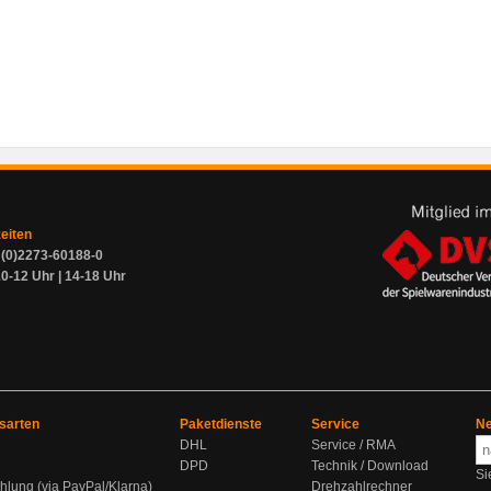
zeiten
9 (0)2273-60188-0
0-12 Uhr | 14-18 Uhr
sarten
Paketdienste
Service
Ne
DHL
Service / RMA
DPD
Technik / Download
Si
hlung (via PayPal/Klarna)
Drehzahlrechner