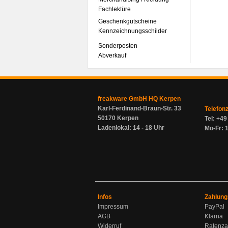
Fachlektüre
Geschenkgutscheine
Kennzeichnungsschilder
Sonderposten
Abverkauf
freakware GmbH HQ Kerpen
Karl-Ferdinand-Braun-Str. 33
Telefon
50170 Kerpen
Tel: +4
Ladenlokal: 14 - 18 Uhr
Mo-Fr: 1
Infos
Zahlung
Impressum
PayPal
AGB
Klarna
Widerruf
Ratenza