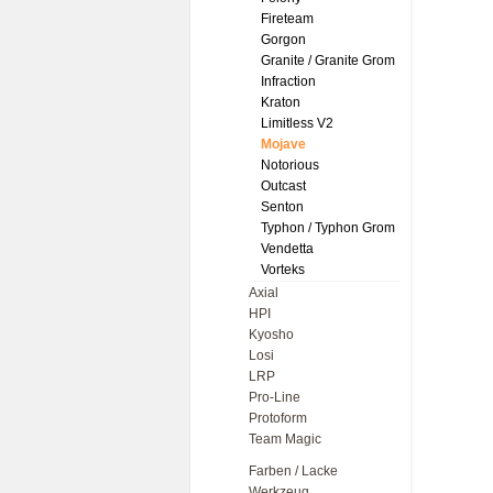
Fireteam
Gorgon
Granite / Granite Grom
Infraction
Kraton
Limitless V2
Mojave
Notorious
Outcast
Senton
Typhon / Typhon Grom
Vendetta
Vorteks
Axial
HPI
Kyosho
Losi
LRP
Pro-Line
Protoform
Team Magic
Farben / Lacke
Werkzeug