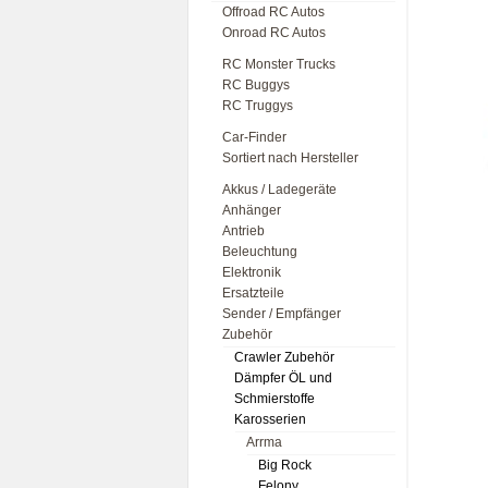
Offroad RC Autos
Onroad RC Autos
RC Monster Trucks
RC Buggys
RC Truggys
Car-Finder
Sortiert nach Hersteller
Akkus / Ladegeräte
Anhänger
Antrieb
Beleuchtung
Elektronik
Ersatzteile
Sender / Empfänger
Zubehör
Crawler Zubehör
Dämpfer ÖL und
Schmierstoffe
Karosserien
Arrma
Big Rock
Felony