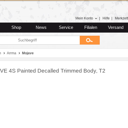
Mein Konto
|
Hilfe
|
Merkzett
Shop
News
Service
Filialen
Versand
n
Arrma
Mojave
E 4S Painted Decalled Trimmed Body, T2