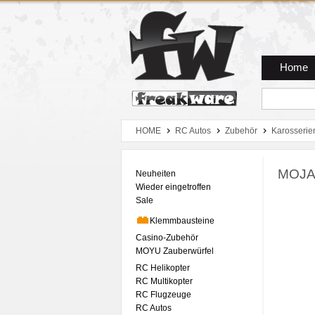
Zum Hauptmenue
Zum Seiteninhalt
Zum Warenkob
Home
HOME
RC Autos
Zubehör
Karosserie
MOJAV
Neuheiten
Wieder eingetroffen
Sale
Klemmbausteine
Casino-Zubehör
MOYU Zauberwürfel
RC Helikopter
RC Multikopter
RC Flugzeuge
RC Autos