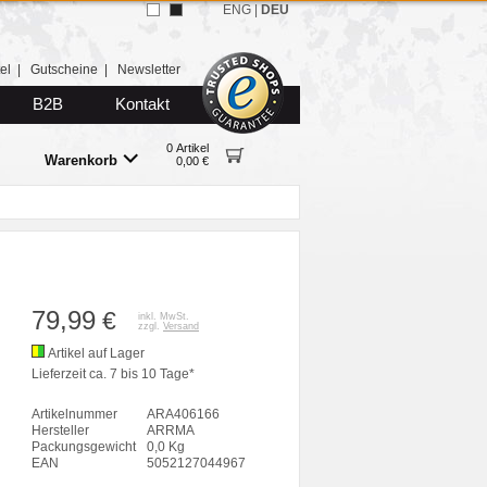
ENG
|
DEU
el
|
Gutscheine
|
Newsletter
B2B
Kontakt
0 Artikel
Warenkorb
0,00 €
79,99
€
inkl. MwSt.
zzgl.
Versand
Artikel auf Lager
Lieferzeit ca. 7 bis 10 Tage*
Artikelnummer
ARA406166
Hersteller
ARRMA
Packungsgewicht
0,0 Kg
EAN
5052127044967