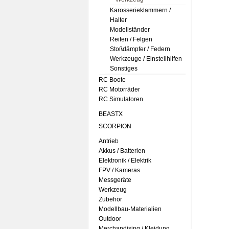
Karosserieklammern /
Halter
Modellständer
Reifen / Felgen
Stoßdämpfer / Federn
Werkzeuge / Einstellhilfen
Sonstiges
RC Boote
RC Motorräder
RC Simulatoren
BEASTX
SCORPION
Antrieb
Akkus / Batterien
Elektronik / Elektrik
FPV / Kameras
Messgeräte
Werkzeug
Zubehör
Modellbau-Materialien
Outdoor
Merchandising / Kleidung