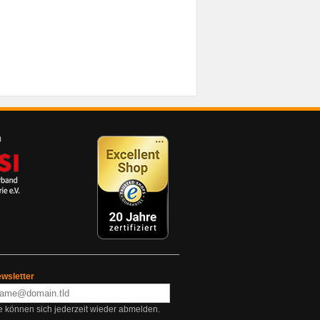
wsletter
e können sich jederzeit wieder abmelden.