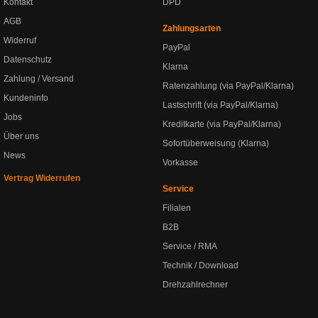
Kontakt
DPD
AGB
Zahlungsarten
Widerruf
PayPal
Datenschutz
Klarna
Zahlung / Versand
Ratenzahlung (via PayPal/Klarna)
Kundeninfo
Lastschrift (via PayPal/Klarna)
Jobs
Kreditkarte (via PayPal/Klarna)
Über uns
Sofortüberweisung (Klarna)
News
Vorkasse
Vertrag Widerrufen
Service
Filialen
B2B
Service / RMA
Technik / Download
Drehzahlrechner