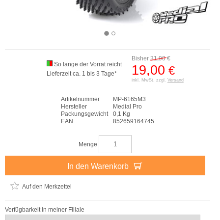
Bisher
31,90
€
So lange der Vorrat reicht
19,00
€
Lieferzeit ca. 1 bis 3 Tage*
inkl. MwSt. zzgl.
Versand
Artikelnummer
MP-6165M3
Hersteller
Medial Pro
Packungsgewicht
0,1 Kg
EAN
852659164745
Menge
In den Warenkorb
Auf den Merkzettel
Verfügbarkeit in meiner Filiale