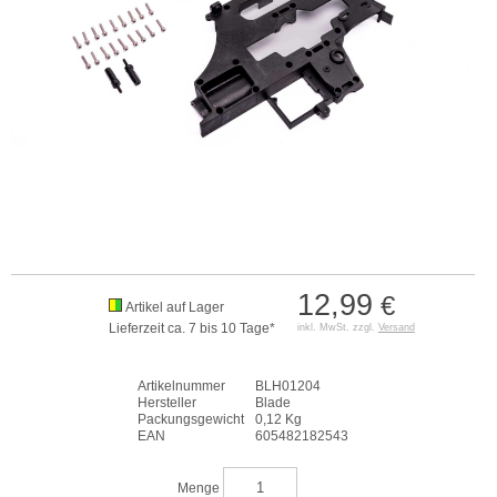
12,99
€
Artikel auf Lager
Lieferzeit ca. 7 bis 10 Tage*
inkl. MwSt. zzgl.
Versand
Artikelnummer
BLH01204
Hersteller
Blade
Packungsgewicht
0,12 Kg
EAN
605482182543
Menge