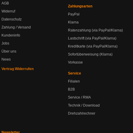
AGB
Zahlungsarten
Widerruf
PayPal
Datenschutz
Klarna
Zahlung / Versand
Ratenzahlung (via PayPal/Klarna)
Kundeninfo
Lastschrift (via PayPal/Klarna)
Jobs
Kreditkarte (via PayPal/Klarna)
Über uns
Sofortüberweisung (Klarna)
News
Vorkasse
Vertrag Widerrufen
Service
Filialen
B2B
Service / RMA
Technik / Download
Drehzahlrechner
Newsletter