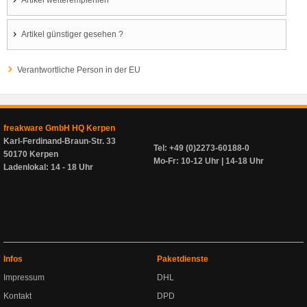
Artikel weiterempfehlen
Artikel günstiger gesehen ?
Verantwortliche Person in der EU
freakware GmbH HQ Kerpen
Karl-Ferdinand-Braun-Str. 33
Tel: +49 (0)2273-60188-0
50170 Kerpen
Mo-Fr: 10-12 Uhr | 14-18 Uhr
Ladenlokal: 14 - 18 Uhr
Infos
Paketdienste
Impressum
DHL
Kontakt
DPD