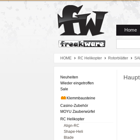
Zum Hauptmenue
Zum Seiteninhalt
Zum Warenkob
Home
HOME
RC Helikopter
Rotorblätter
SA
Hauptr
Neuheiten
Wieder eingetroffen
Sale
Klemmbausteine
Casino-Zubehör
MOYU Zauberwürfel
RC Helikopter
Align-RC
Shape-Heli
Blade