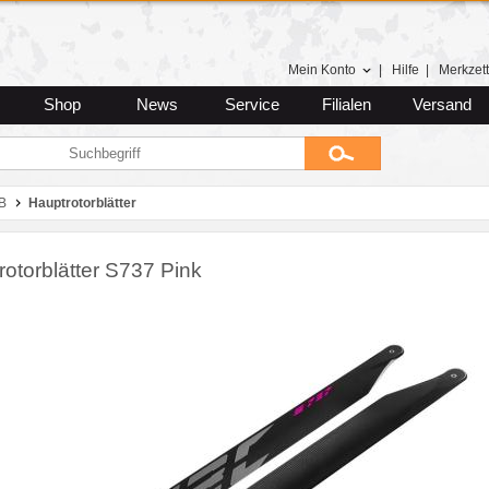
Mein Konto
|
Hilfe
|
Merkzett
Shop
News
Service
Filialen
Versand
B
Hauptrotorblätter
otorblätter S737 Pink