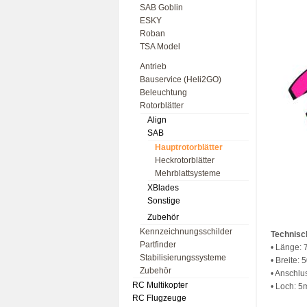
SAB Goblin
ESKY
Roban
TSA Model
Antrieb
Bauservice (Heli2GO)
Beleuchtung
Rotorblätter
Align
SAB
Hauptrotorblätter
Heckrotorblätter
Mehrblattsysteme
XBlades
Sonstige
Zubehör
Kennzeichnungsschilder
Technisc
Partfinder
• Länge:
Stabilisierungssysteme
• Breite:
Zubehör
• Anschl
RC Multikopter
• Loch: 
RC Flugzeuge