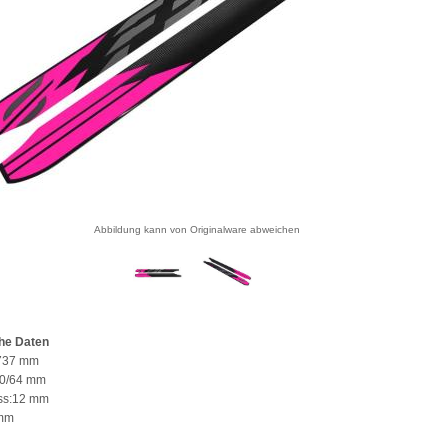
Abbildung kann von Originalware abweichen
he Daten
 737 mm
 50/64 mm
uss:12 mm
5mm