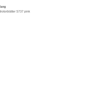
fang
trotorblätter S737 pink