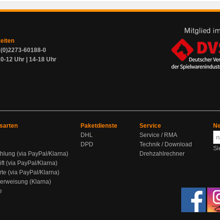
zeiten
9 (0)2273-60188-0
0-12 Uhr | 14-18 Uhr
sarten
Paketdienste
Service
Ne
DHL
Service / RMA
DPD
Technik / Download
Si
hlung (via PayPal/Klarna)
Drehzahlrechner
ift (via PayPal/Klarna)
rte (via PayPal/Klarna)
berweisung (Klarna)
e