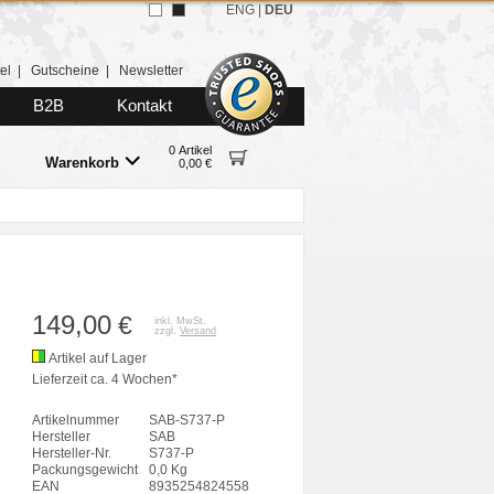
ENG
|
DEU
el
|
Gutscheine
|
Newsletter
B2B
Kontakt
0 Artikel
Warenkorb
0,00 €
149,00
€
inkl. MwSt.
zzgl.
Versand
Artikel auf Lager
Lieferzeit ca. 4 Wochen*
Artikelnummer
SAB-S737-P
Hersteller
SAB
Hersteller-Nr.
S737-P
Packungsgewicht
0,0 Kg
EAN
8935254824558