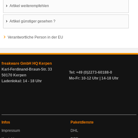
Artikel weiterempfehlen
Artikel günstiger gesehen ?
Verantwortliche Person in der EU
freakware GmbH HQ Kerpen
Karl-Ferdinand-Braun-Str. 33
Tel: +49 (0)2273-60188-0
50170 Kerpen
Mo-Fr: 10-12 Uhr | 14-18 Uhr
Ladenlokal: 14 - 18 Uhr
Infos
Paketdienste
Impressum
DHL