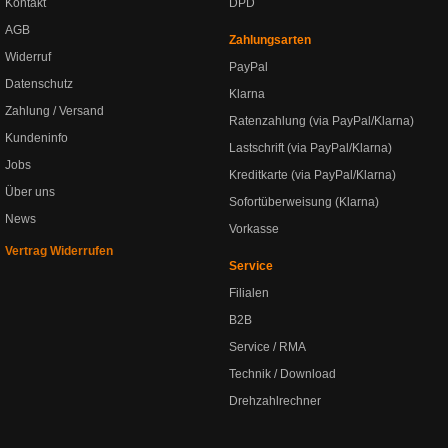
Kontakt
DPD
AGB
Zahlungsarten
Widerruf
PayPal
Datenschutz
Klarna
Zahlung / Versand
Ratenzahlung (via PayPal/Klarna)
Kundeninfo
Lastschrift (via PayPal/Klarna)
Jobs
Kreditkarte (via PayPal/Klarna)
Über uns
Sofortüberweisung (Klarna)
News
Vorkasse
Vertrag Widerrufen
Service
Filialen
B2B
Service / RMA
Technik / Download
Drehzahlrechner