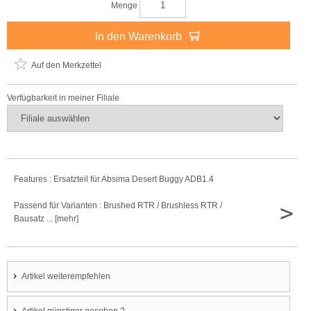
Menge
In den Warenkorb
Auf den Merkzettel
Verfügbarkeit in meiner Filiale
Features : Ersatzteil für Absima Desert Buggy ADB1.4
>
Passend für Varianten : Brushed RTR / Brushless RTR /
Bausatz ... [mehr]
Artikel weiterempfehlen
Artikel günstiger gesehen ?