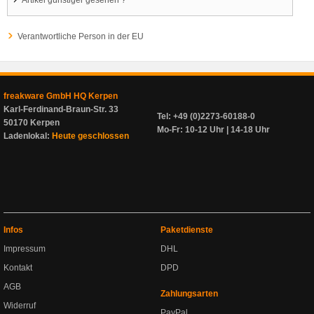
Verantwortliche Person in der EU
freakware GmbH HQ Kerpen
Karl-Ferdinand-Braun-Str. 33
Tel: +49 (0)2273-60188-0
50170 Kerpen
Mo-Fr: 10-12 Uhr | 14-18 Uhr
Ladenlokal:
Heute geschlossen
Infos
Paketdienste
Impressum
DHL
Kontakt
DPD
AGB
Zahlungsarten
Widerruf
PayPal