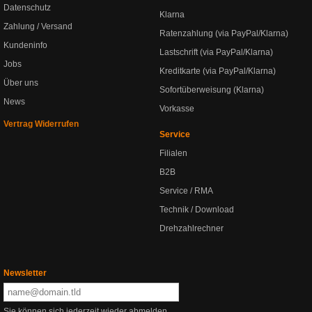
Datenschutz
Klarna
Zahlung / Versand
Ratenzahlung (via PayPal/Klarna)
Kundeninfo
Lastschrift (via PayPal/Klarna)
Jobs
Kreditkarte (via PayPal/Klarna)
Über uns
Sofortüberweisung (Klarna)
News
Vorkasse
Vertrag Widerrufen
Service
Filialen
B2B
Service / RMA
Technik / Download
Drehzahlrechner
Newsletter
Sie können sich jederzeit wieder abmelden.