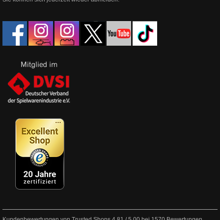
Kundenbewertungen von Trusted Shops
4.81
/
5.00
bei
1570
Bewertungen