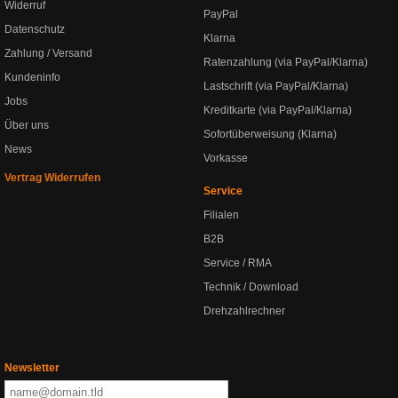
Widerruf
PayPal
Datenschutz
Klarna
Zahlung / Versand
Ratenzahlung (via PayPal/Klarna)
Kundeninfo
Lastschrift (via PayPal/Klarna)
Jobs
Kreditkarte (via PayPal/Klarna)
Über uns
Sofortüberweisung (Klarna)
News
Vorkasse
Vertrag Widerrufen
Service
Filialen
B2B
Service / RMA
Technik / Download
Drehzahlrechner
Newsletter