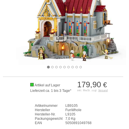
179,90
€
Artikel auf Lager
Lieferzeit ca. 1 bis 3 Tage*
inkl. MwSt. zzgl.
Versand
Artikelnummer
LB9105
Hersteller
FunWhole
Hersteller-Nr.
L9105
Packungsgewicht
7,0 Kg
EAN
5050891049768