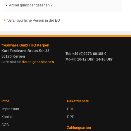
Artikel günstiger gesehen ?
Verantwortliche Person in der EU
freakware GmbH HQ Kerpen
Karl-Ferdinand-Braun-Str. 33
Tel: +49 (0)2273-60188-0
50170 Kerpen
Mo-Fr: 10-12 Uhr | 14-18 Uhr
Ladenlokal:
Heute geschlossen
Infos
Paketdienste
Impressum
DHL
Kontakt
DPD
AGB
Zahlungsarten