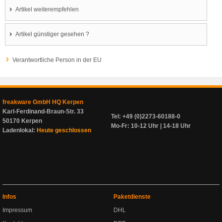
Artikel weiterempfehlen
Artikel günstiger gesehen ?
Verantwortliche Person in der EU
freakware GmbH HQ Kerpen
Karl-Ferdinand-Braun-Str. 33
Tel: +49 (0)2273-60188-0
50170 Kerpen
Mo-Fr: 10-12 Uhr | 14-18 Uhr
Ladenlokal:
Heute geschlossen
Infos
Paketdienste
Impressum
DHL