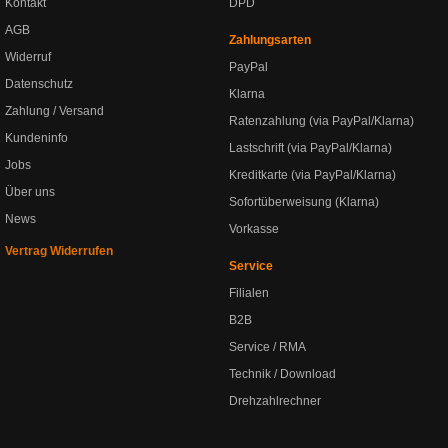
Kontakt
DPD
AGB
Zahlungsarten
Widerruf
PayPal
Datenschutz
Klarna
Zahlung / Versand
Ratenzahlung (via PayPal/Klarna)
Kundeninfo
Lastschrift (via PayPal/Klarna)
Jobs
Kreditkarte (via PayPal/Klarna)
Über uns
Sofortüberweisung (Klarna)
News
Vorkasse
Vertrag Widerrufen
Service
Filialen
B2B
Service / RMA
Technik / Download
Drehzahlrechner