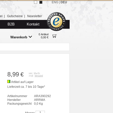
ENG
|
DEU
el
|
Gutscheine
|
Newsletter
B2B
Kontakt
0 Artikel
Warenkorb
0,00 €
8,99
€
inkl. MwSt.
zzgl.
Versand
Artikel auf Lager
Lieferzeit ca. 7 bis 10 Tage*
Artikelnummer
ARA390292
Hersteller
ARRMA
Packungsgewicht
0,0 Kg