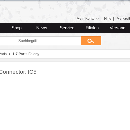
Mein Konto
|
Hilfe
|
Merkzett
Shop
News
Service
Filialen
Versand
arts
1:7 Parts Felony
Connector: IC5