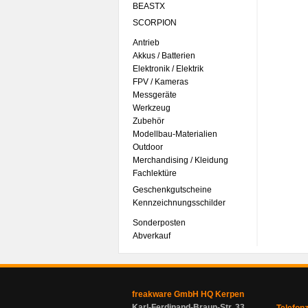
BEASTX
SCORPION
Antrieb
Akkus / Batterien
Elektronik / Elektrik
FPV / Kameras
Messgeräte
Werkzeug
Zubehör
Modellbau-Materialien
Outdoor
Merchandising / Kleidung
Fachlektüre
Geschenkgutscheine
Kennzeichnungsschilder
Sonderposten
Abverkauf
freakware GmbH HQ Kerpen
Karl-Ferdinand-Braun-Str. 33