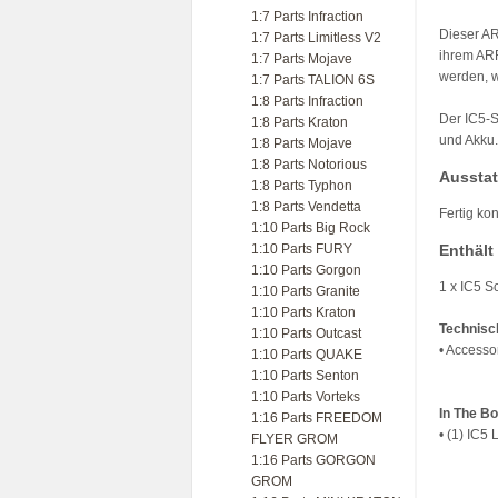
1:7 Parts Infraction
Dieser AR
1:7 Parts Limitless V2
ihrem AR
1:7 Parts Mojave
werden, w
1:7 Parts TALION 6S
1:8 Parts Infraction
Der IC5-S
1:8 Parts Kraton
und Akku.
1:8 Parts Mojave
1:8 Parts Notorious
Ausstat
1:8 Parts Typhon
1:8 Parts Vendetta
Fertig kon
1:10 Parts Big Rock
1:10 Parts FURY
Enthält
1:10 Parts Gorgon
1 x IC5 S
1:10 Parts Granite
1:10 Parts Kraton
Technisc
1:10 Parts Outcast
• Accesso
1:10 Parts QUAKE
1:10 Parts Senton
1:10 Parts Vorteks
In The B
1:16 Parts FREEDOM
• (1) IC5
FLYER GROM
1:16 Parts GORGON
GROM