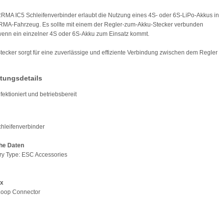
RMA IC5 Schleifenverbinder erlaubt die Nutzung eines 4S- oder 6S-LiPo-Akkus in
RMA-Fahrzeug. Es sollte mit einem der Regler-zum-Akku-Stecker verbunden
enn ein einzelner 4S oder 6S-Akku zum Einsatz kommt.
tecker sorgt für eine zuverlässige und effiziente Verbindung zwischen dem Regler
tungsdetails
fektioniert und betriebsbereit
chleifenverbinder
he Daten
ry Type: ESC Accessories
ox
 Loop Connector