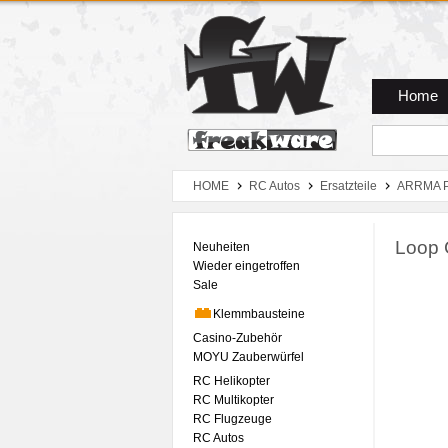
Zum Hauptmenue
Zum Seiteninhalt
Zum Warenkob
Home
HOME
RC Autos
Ersatzteile
ARRMA P
Loop 
Neuheiten
Wieder eingetroffen
Sale
Klemmbausteine
Casino-Zubehör
MOYU Zauberwürfel
RC Helikopter
RC Multikopter
RC Flugzeuge
RC Autos