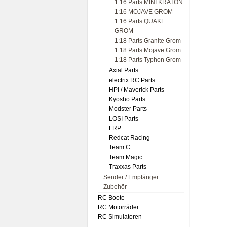
1:16 Parts MINI KRATON
1:16 MOJAVE GROM
1:16 Parts QUAKE
GROM
1:18 Parts Granite Grom
1:18 Parts Mojave Grom
1:18 Parts Typhon Grom
Axial Parts
electrix RC Parts
HPI / Maverick Parts
Kyosho Parts
Modster Parts
LOSI Parts
LRP
Redcat Racing
Team C
Team Magic
Traxxas Parts
Sender / Empfänger
Zubehör
RC Boote
RC Motorräder
RC Simulatoren