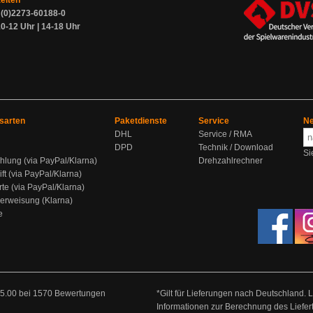
zeiten
9 (0)2273-60188-0
0-12 Uhr | 14-18 Uhr
sarten
Paketdienste
Service
Ne
DHL
Service / RMA
DPD
Technik / Download
Si
hlung (via PayPal/Klarna)
Drehzahlrechner
ift (via PayPal/Klarna)
rte (via PayPal/Klarna)
berweisung (Klarna)
e
5.00
bei
1570
Bewertungen
*Gilt für Lieferungen nach Deutschland. 
Informationen zur Berechnung des Liefer