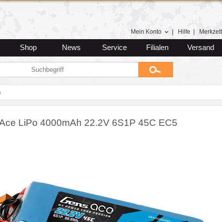
Mein Konto
|
Hilfe
|
Merkzett
Shop
News
Service
Filialen
Versand
n
Ace LiPo 4000mAh 22.2V 6S1P 45C EC5