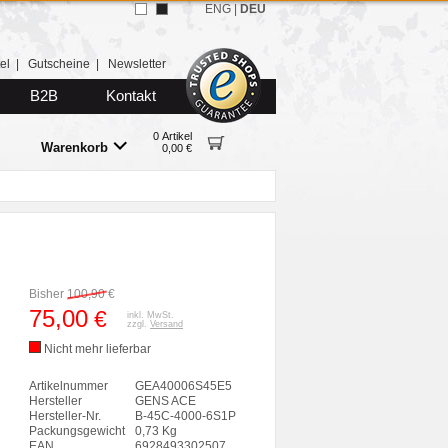
ENG
|
DEU
el
|
Gutscheine
|
Newsletter
B2B
Kontakt
0 Artikel
Warenkorb
0,00 €
Bisher
100,90
€
75,00
€
inkl. MwSt.
zzgl.
Versand
Nicht mehr lieferbar
Artikelnummer
GEA40006S45E5
Hersteller
GENS ACE
Hersteller-Nr.
B-45C-4000-6S1P
Packungsgewicht
0,73 Kg
EAN
6928493302507