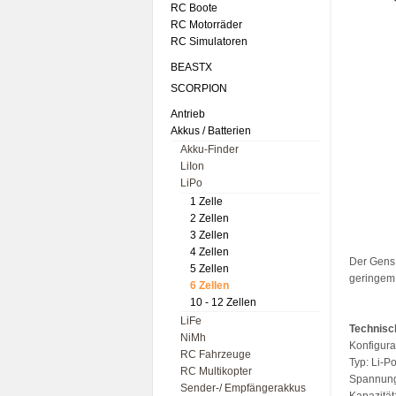
RC Boote
RC Motorräder
RC Simulatoren
BEASTX
SCORPION
Antrieb
Akkus / Batterien
Akku-Finder
LiIon
LiPo
1 Zelle
2 Zellen
3 Zellen
4 Zellen
Der Gens 
5 Zellen
geringem 
6 Zellen
10 - 12 Zellen
LiFe
Technisc
NiMh
Konfigura
RC Fahrzeuge
Typ: Li-P
RC Multikopter
Spannung
Sender-/ Empfängerakkus