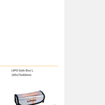
LIPO-Safe Box L
LiPo-Bag 120x50x50mm
BAT-SAFE
185x75x60mm