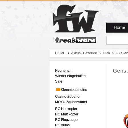
Zum Hauptmenue
Zum Seiteninhalt
Zum Warenkob
Home
HOME
Akkus / Batterien
LiPo
6 Zelle
Gens 
Neuheiten
Wieder eingetroffen
Sale
Klemmbausteine
Casino-Zubehör
MOYU Zauberwürfel
RC Helikopter
RC Multikopter
RC Flugzeuge
RC Autos