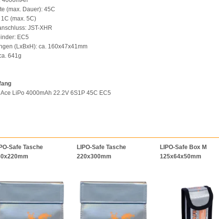
t: 4000mAh
te (max. Dauer): 45C
 1C (max. 5C)
anschluss: JST-XHR
binder: EC5
gen (LxBxH): ca. 160x47x41mm
ca. 641g
fang
s Ace LiPo 4000mAh 22.2V 6S1P 45C EC5
PO-Safe Tasche
LIPO-Safe Tasche
LIPO-Safe Box M
80x220mm
220x300mm
125x64x50mm