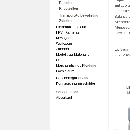
Kapazitä
Batterien
Entladera
Knopfzellen
Laderate:
Transport/Aufbewahrung
Balancer
Zubehör
Steckver
Elektronik / Elektrik
Abmessun
FPV / Kameras
Gewicht: 
Messgeräte
Werkzeug
Zubehör
Lieferum
Modellbau-Materialien
• 1x Gen
Outdoor
Merchandising / Kleidung
Fachlektüre
Geschenkgutscheine
Kennzeichnungsschilder
LI
Sonderposten
1
Abverkauf