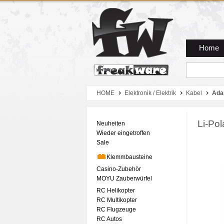
Zum Hauptmenue
Zum Seiteninhalt
Zum Warenkob
Home
HOME
Elektronik / Elektrik
Kabel
Ada
Li-Po
Neuheiten
Wieder eingetroffen
Sale
Klemmbausteine
Casino-Zubehör
MOYU Zauberwürfel
RC Helikopter
RC Multikopter
RC Flugzeuge
RC Autos