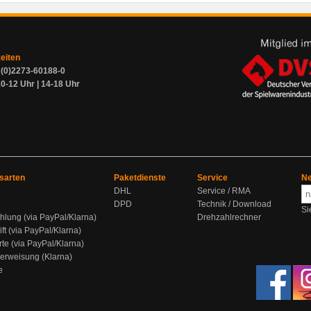
zeiten
9 (0)2273-60188-0
0-12 Uhr | 14-18 Uhr
sarten
Paketdienste
Service
Ne
DHL
Service / RMA
DPD
Technik / Download
Si
hlung (via PayPal/Klarna)
Drehzahlrechner
ift (via PayPal/Klarna)
rte (via PayPal/Klarna)
berweisung (Klarna)
e