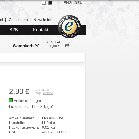
ENG
|
DEU
el
|
Gutscheine
|
Newsletter
B2B
Kontakt
0 Artikel
Warenkorb
0,00 €
2,90
€
inkl. MwSt.
zzgl.
Versand
Artikel auf Lager
Lieferzeit ca. 1 bis 3 Tage*
Artikelnummer
LPAA800350
Hersteller
Li-Polar
Packungsgewicht
0,01 Kg
EAN
4260211768366