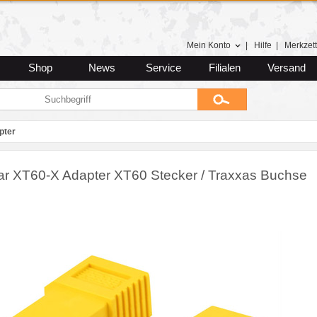
Mein Konto
|
Hilfe
|
Merkzett
Shop
News
Service
Filialen
Versand
pter
lar XT60-X Adapter XT60 Stecker / Traxxas Buchse