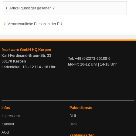
Artikel günstiger gesehen ?
Verantwortliche Person in der EU
freakware GmbH HQ Kerpen
Karl-Ferdinand-Braun-Str. 33
Tel: +49 (0)2273-60188-0
50170 Kerpen
Mo-Fr: 10-12 Uhr | 14-18 Uhr
Ladenlokal: 10 - 12 / 14 - 18 Uhr
Infos
Paketdienste
Impressum
DHL
Kontakt
DPD
AGB
Zahlungsarten