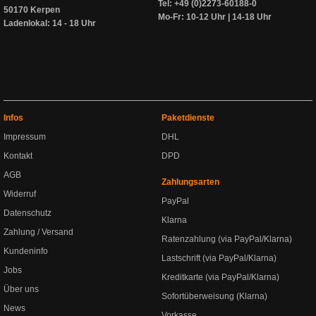
Tel: +49 (0)2273-60188-0
50170 Kerpen
Mo-Fr: 10-12 Uhr | 14-18 Uhr
Ladenlokal: 14 - 18 Uhr
Infos
Paketdienste
Impressum
DHL
Kontakt
DPD
AGB
Zahlungsarten
Widerruf
PayPal
Datenschutz
Klarna
Zahlung / Versand
Ratenzahlung (via PayPal/Klarna)
Kundeninfo
Lastschrift (via PayPal/Klarna)
Jobs
Kreditkarte (via PayPal/Klarna)
Über uns
Sofortüberweisung (Klarna)
News
Vorkasse