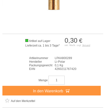
0,30
€
Artikel auf Lager
Lieferzeit ca. 1 bis 3 Tage*
inkl. MwSt. zzgl.
Versand
Artikelnummer
LPAA800289
Hersteller
Li-Polar
Packungsgewicht
0,1 Kg
EAN
4260211767420
Menge
In den Warenkorb
Auf den Merkzettel