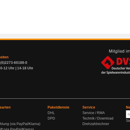
zeiten
9 (0)2273-60188-0
0-12 Uhr | 14-18 Uhr
sarten
Paketdienste
Service
Ne
DHL
Service / RMA
DPD
Technik / Download
Si
hlung (via PayPal/Klarna)
Drehzahlrechner
ift (via PayPal/Klarna)