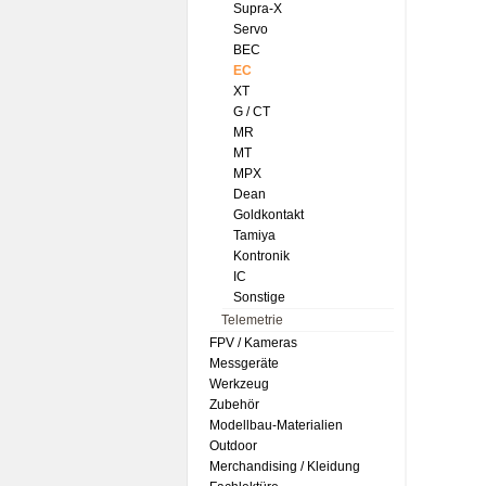
Supra-X
Servo
BEC
EC
XT
G / CT
MR
MT
MPX
Dean
Goldkontakt
Tamiya
Kontronik
IC
Sonstige
Telemetrie
FPV / Kameras
Messgeräte
Werkzeug
Zubehör
Modellbau-Materialien
Outdoor
Merchandising / Kleidung