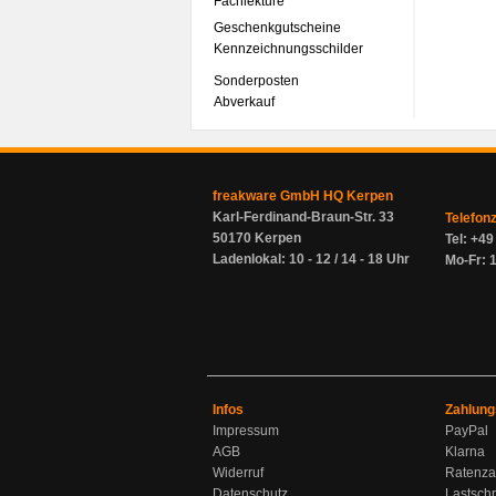
Fachlektüre
Geschenkgutscheine
Kennzeichnungsschilder
Sonderposten
Abverkauf
freakware GmbH HQ Kerpen
Karl-Ferdinand-Braun-Str. 33
Telefon
50170 Kerpen
Tel: +4
Ladenlokal: 10 - 12 / 14 - 18 Uhr
Mo-Fr: 1
Infos
Zahlung
Impressum
PayPal
AGB
Klarna
Widerruf
Ratenza
Datenschutz
Lastschr