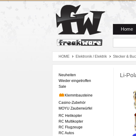
Zum Hauptmenue
Zum Seiteninhalt
Zum Warenkob
Home
HOME
Elektronik / Elektrik
Stecker & Bu
Li-Po
Neuheiten
Wieder eingetroffen
Sale
Klemmbausteine
Casino-Zubehör
MOYU Zauberwürfel
RC Helikopter
RC Multikopter
RC Flugzeuge
RC Autos