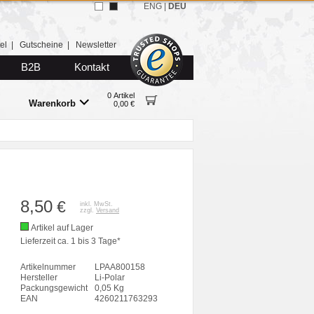
ENG
|
DEU
el
|
Gutscheine
|
Newsletter
B2B
Kontakt
0 Artikel
Warenkorb
0,00 €
8,50
€
inkl. MwSt.
zzgl.
Versand
Artikel auf Lager
Lieferzeit ca. 1 bis 3 Tage*
Artikelnummer
LPAA800158
Hersteller
Li-Polar
Packungsgewicht
0,05 Kg
EAN
4260211763293