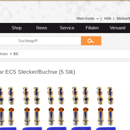
Mein Konto
|
Hilfe
|
Merkzett
Shop
News
Service
Filialen
Versand
chsen
EC
lar EC5 Stecker/Buchse (5 Stk)