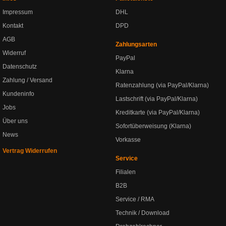
Impressum
DHL
Kontakt
DPD
AGB
Zahlungsarten
Widerruf
PayPal
Datenschutz
Klarna
Zahlung / Versand
Ratenzahlung (via PayPal/Klarna)
Kundeninfo
Lastschrift (via PayPal/Klarna)
Jobs
Kreditkarte (via PayPal/Klarna)
Über uns
Sofortüberweisung (Klarna)
News
Vorkasse
Vertrag Widerrufen
Service
Filialen
B2B
Service / RMA
Technik / Download