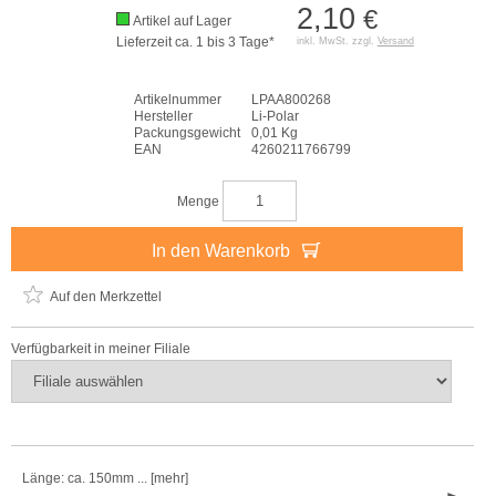
2,10
€
Artikel auf Lager
Lieferzeit ca. 1 bis 3 Tage*
inkl. MwSt. zzgl.
Versand
Artikelnummer
LPAA800268
Hersteller
Li-Polar
Packungsgewicht
0,01 Kg
EAN
4260211766799
Menge
In den Warenkorb
Auf den Merkzettel
Verfügbarkeit in meiner Filiale
Länge: ca. 150mm ... [mehr]