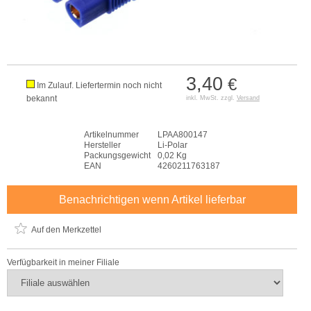
3,40
€
Im Zulauf. Liefertermin noch nicht
bekannt
inkl. MwSt. zzgl.
Versand
Artikelnummer
LPAA800147
Hersteller
Li-Polar
Packungsgewicht
0,02 Kg
EAN
4260211763187
Benachrichtigen wenn Artikel lieferbar
Auf den Merkzettel
Verfügbarkeit in meiner Filiale