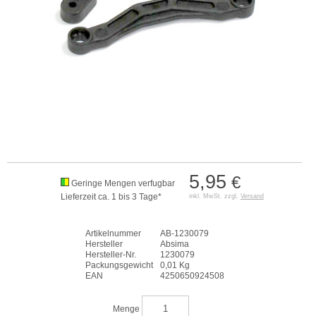
5,95
€
Geringe Mengen verfugbar
Lieferzeit ca. 1 bis 3 Tage*
inkl. MwSt. zzgl.
Versand
Artikelnummer
AB-1230079
Hersteller
Absima
Hersteller-Nr.
1230079
Packungsgewicht
0,01 Kg
EAN
4250650924508
Menge