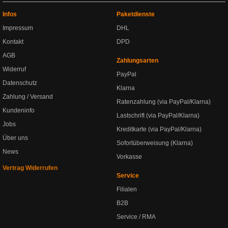
Infos
Paketdienste
Impressum
DHL
Kontakt
DPD
AGB
Zahlungsarten
Widerruf
PayPal
Datenschutz
Klarna
Zahlung / Versand
Ratenzahlung (via PayPal/Klarna)
Kundeninfo
Lastschrift (via PayPal/Klarna)
Jobs
Kreditkarte (via PayPal/Klarna)
Über uns
Sofortüberweisung (Klarna)
News
Vorkasse
Vertrag Widerrufen
Service
Filialen
B2B
Service / RMA