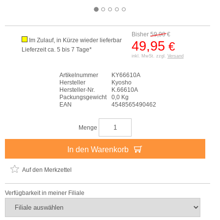
Bisher
59,90
€
Im Zulauf, in Kürze wieder lieferbar
49,95
€
Lieferzeit ca. 5 bis 7 Tage*
inkl. MwSt. zzgl.
Versand
Artikelnummer
KY66610A
Hersteller
Kyosho
Hersteller-Nr.
K.66610A
Packungsgewicht
0,0 Kg
EAN
4548565490462
Menge
In den Warenkorb
Auf den Merkzettel
Verfügbarkeit in meiner Filiale