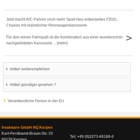
Jetzt macht R/C-Fahren noch mehr Spaß Neu entwickeltes FZ02L-
Chassis mit realistischer Rennwagenkarosserie
>
Für den reinen Fahrspaß ist die Kombination aus einer wunderschön
nachgebildeten Karosserie ... [mehr]
Artikel weiterempfehlen
Artikel günstiger gesehen ?
Verantwortliche Person in der EU
freakware GmbH HQ Kerpen
Karl-Ferdinand-Braun-Str. 33
Tel: +49 (0)2273-60188-0
50170 Kerpen