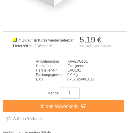
5,19
€
Im Zulauf, in Kürze wieder lieferbar
Lieferzeit ca. 2 Wochen*
inkl. MwSt. zzgl.
Versand
Artikelnummer
KAVEVG101
Hersteller
Evergreen
Hersteller-Nr.
EVG101
Packungsgewicht
0,0 Kg
EAN
0787026001012
Menge
In den Warenkorb
Auf den Merkzettel
Verfügbarkeit in meiner Filiale