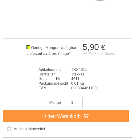
5,90
€
Geringe Mengen verfugbar
Lieferzeit ca. 1 bis 3 Tage*
inkl. MwSt. zzgl.
Versand
Artikelnummer
TRX4611
Hersteller
Traxxas
Hersteller-Nr.
4611
Packungsgewicht
0,01 Kg
EAN
020334461100
Menge
In den Warenkorb
Auf den Merkzettel