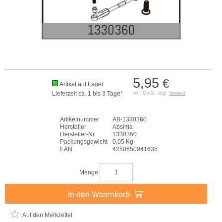
5,95
€
Artikel auf Lager
Lieferzeit ca. 1 bis 3 Tage*
inkl. MwSt. zzgl.
Versand
Artikelnummer
AB-1330360
Hersteller
Absima
Hersteller-Nr.
1330360
Packungsgewicht
0,05 Kg
EAN
4250650941635
Menge
In den Warenkorb
Auf den Merkzettel