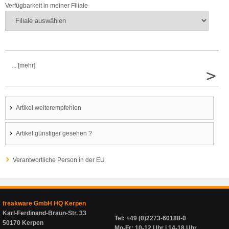
Verfügbarkeit in meiner Filiale
... [mehr]
>
Artikel weiterempfehlen
Artikel günstiger gesehen ?
Verantwortliche Person in der EU
freakware GmbH HQ Kerpen
Karl-Ferdinand-Braun-Str. 33
Tel: +49 (0)2273-60188-0
50170 Kerpen
Mo-Fr: 10-12 Uhr | 14-18 Uhr