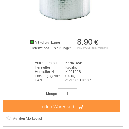
8,90
€
Artikel auf Lager
Lieferzeit ca. 1 bis 3 Tage*
inkl. MwSt. zzgl.
Versand
Artikelnummer
KY96165B
Hersteller
Kyosho
Hersteller-Nr.
K.96165B
Packungsgewicht
0,0 Kg
EAN
4548565110537
Menge
In den Warenkorb
Auf den Merkzettel