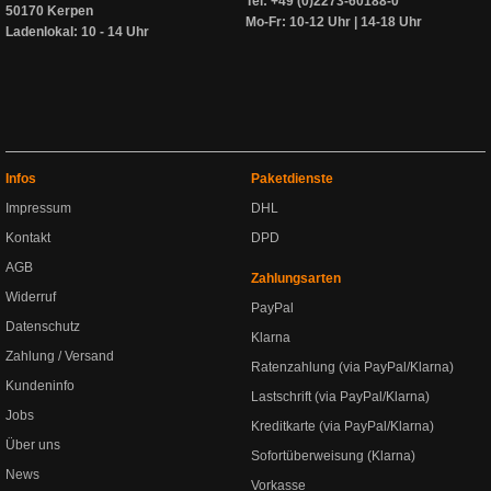
Tel: +49 (0)2273-60188-0
50170 Kerpen
Mo-Fr: 10-12 Uhr | 14-18 Uhr
Ladenlokal: 10 - 14 Uhr
Infos
Paketdienste
Impressum
DHL
Kontakt
DPD
AGB
Zahlungsarten
Widerruf
PayPal
Datenschutz
Klarna
Zahlung / Versand
Ratenzahlung (via PayPal/Klarna)
Kundeninfo
Lastschrift (via PayPal/Klarna)
Jobs
Kreditkarte (via PayPal/Klarna)
Über uns
Sofortüberweisung (Klarna)
News
Vorkasse