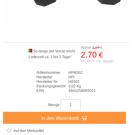
Bisher
4,99
€
So lange der Vorrat reicht
2,70
€
Lieferzeit ca. 1 bis 3 Tage*
inkl. MwSt. zzgl.
Versand
Artikelnummer
HPI6502
Hersteller
HPI
Hersteller-Nr.
H6502
Packungsgewicht
0,02 Kg
EAN
4944258065021
Menge
In den Warenkorb
Auf den Merkzettel