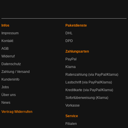
Infos
Paketdienste
Impressum
DHL
Kontakt
DPD
AGB
Zahlungsarten
Widerruf
PayPal
Datenschutz
Klarna
Zahlung / Versand
Ratenzahlung (via PayPal/Klarna)
Kundeninfo
Lastschrift (via PayPal/Klarna)
Jobs
Kreditkarte (via PayPal/Klarna)
Über uns
Sofortüberweisung (Klarna)
News
Vorkasse
Vertrag Widerrufen
Service
Filialen