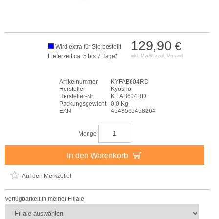
129,90
€
Wird extra für Sie bestellt
Lieferzeit ca. 5 bis 7 Tage*
inkl. MwSt. zzgl.
Versand
Artikelnummer
KYFAB604RD
Hersteller
Kyosho
Hersteller-Nr.
K.FAB604RD
Packungsgewicht
0,0 Kg
EAN
4548565458264
Menge
In den Warenkorb
Auf den Merkzettel
Verfügbarkeit in meiner Filiale