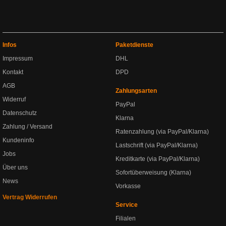
Infos
Paketdienste
Impressum
DHL
Kontakt
DPD
AGB
Zahlungsarten
Widerruf
PayPal
Datenschutz
Klarna
Zahlung / Versand
Ratenzahlung (via PayPal/Klarna)
Kundeninfo
Lastschrift (via PayPal/Klarna)
Jobs
Kreditkarte (via PayPal/Klarna)
Über uns
Sofortüberweisung (Klarna)
News
Vorkasse
Vertrag Widerrufen
Service
Filialen