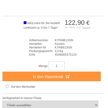
122,90
€
Wird extra für Sie bestellt
Lieferzeit ca. 5 bis 7 Tage*
inkl. MwSt. zzgl.
Versand
Artikelnummer
KYFAB613GN
Hersteller
Kyosho
Hersteller-Nr.
K.FAB613GN
Packungsgewicht
0,0 Kg
EAN
4548565475124
Menge
In den Warenkorb
Auf den Merkzettel
Verfügbarkeit in meiner Filiale