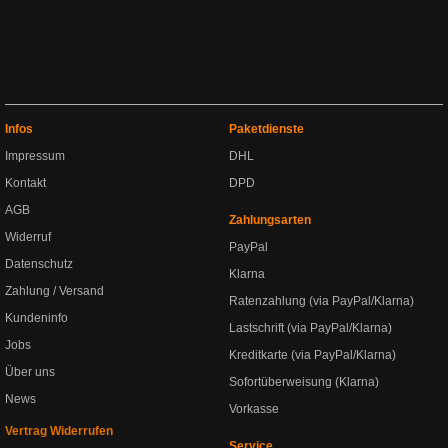
Infos
Paketdienste
Impressum
DHL
Kontakt
DPD
AGB
Zahlungsarten
Widerruf
PayPal
Datenschutz
Klarna
Zahlung / Versand
Ratenzahlung (via PayPal/Klarna)
Kundeninfo
Lastschrift (via PayPal/Klarna)
Jobs
Kreditkarte (via PayPal/Klarna)
Über uns
Sofortüberweisung (Klarna)
News
Vorkasse
Vertrag Widerrufen
Service