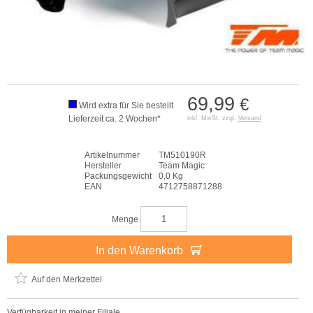
69,99
€
Wird extra für Sie bestellt
Lieferzeit ca. 2 Wochen*
inkl. MwSt. zzgl.
Versand
Artikelnummer
TM510190R
Hersteller
Team Magic
Packungsgewicht
0,0 Kg
EAN
4712758871288
Menge
In den Warenkorb
Auf den Merkzettel
Verfügbarkeit in meiner Filiale