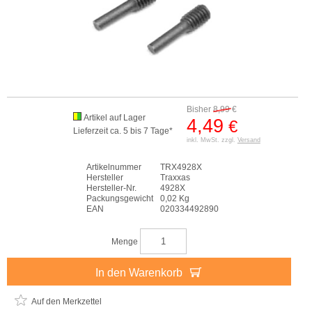
Bisher
8,99
€
Artikel auf Lager
4,49
€
Lieferzeit ca. 5 bis 7 Tage*
inkl. MwSt. zzgl.
Versand
Artikelnummer
TRX4928X
Hersteller
Traxxas
Hersteller-Nr.
4928X
Packungsgewicht
0,02 Kg
EAN
020334492890
Menge
In den Warenkorb
Auf den Merkzettel