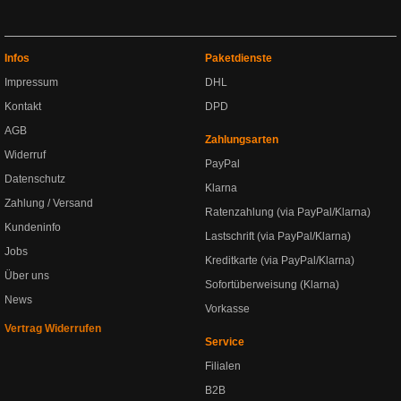
Infos
Paketdienste
Impressum
DHL
Kontakt
DPD
AGB
Zahlungsarten
Widerruf
PayPal
Datenschutz
Klarna
Zahlung / Versand
Ratenzahlung (via PayPal/Klarna)
Kundeninfo
Lastschrift (via PayPal/Klarna)
Jobs
Kreditkarte (via PayPal/Klarna)
Über uns
Sofortüberweisung (Klarna)
News
Vorkasse
Vertrag Widerrufen
Service
Filialen
B2B