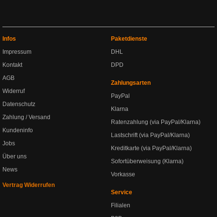
Infos
Paketdienste
Impressum
DHL
Kontakt
DPD
AGB
Zahlungsarten
Widerruf
PayPal
Datenschutz
Klarna
Zahlung / Versand
Ratenzahlung (via PayPal/Klarna)
Kundeninfo
Lastschrift (via PayPal/Klarna)
Jobs
Kreditkarte (via PayPal/Klarna)
Über uns
Sofortüberweisung (Klarna)
News
Vorkasse
Vertrag Widerrufen
Service
Filialen