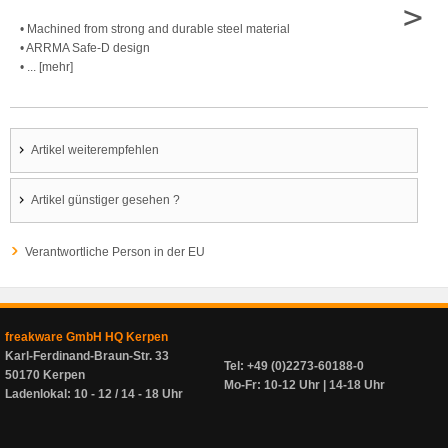
>
• Machined from strong and durable steel material
• ARRMA Safe-D design
• ... [mehr]
Artikel weiterempfehlen
Artikel günstiger gesehen ?
Verantwortliche Person in der EU
freakware GmbH HQ Kerpen
Karl-Ferdinand-Braun-Str. 33
Tel: +49 (0)2273-60188-0
50170 Kerpen
Mo-Fr: 10-12 Uhr | 14-18 Uhr
Ladenlokal: 10 - 12 / 14 - 18 Uhr