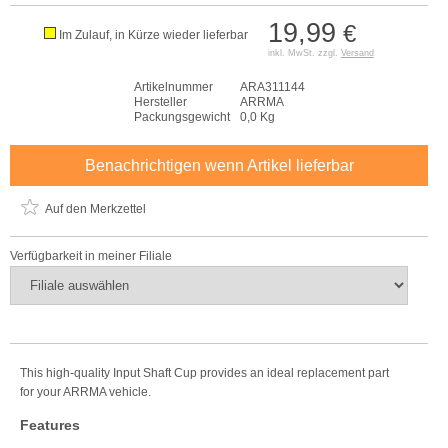
19,99
€
Im Zulauf, in Kürze wieder lieferbar
inkl. MwSt. zzgl.
Versand
Artikelnummer
ARA311144
Hersteller
ARRMA
Packungsgewicht
0,0 Kg
Benachrichtigen wenn Artikel lieferbar
Auf den Merkzettel
Verfügbarkeit in meiner Filiale
This high-quality Input Shaft Cup provides an ideal replacement part
for your ARRMA vehicle.
Features