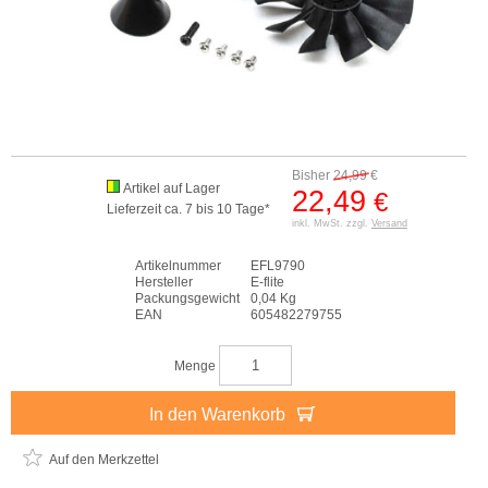
Bisher
24,99
€
Artikel auf Lager
22,49
€
Lieferzeit ca. 7 bis 10 Tage*
inkl. MwSt. zzgl.
Versand
Artikelnummer
EFL9790
Hersteller
E-flite
Packungsgewicht
0,04 Kg
EAN
605482279755
Menge
In den Warenkorb
Auf den Merkzettel