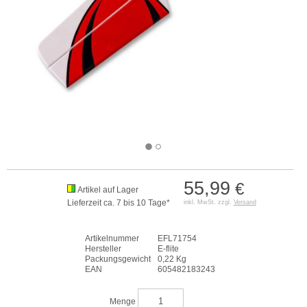
55,99
€
Artikel auf Lager
Lieferzeit ca. 7 bis 10 Tage*
inkl. MwSt. zzgl.
Versand
Artikelnummer
EFL71754
Hersteller
E-flite
Packungsgewicht
0,22 Kg
EAN
605482183243
Menge