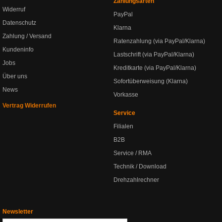
Zahlungsarten
Widerruf
PayPal
Datenschutz
Klarna
Zahlung / Versand
Ratenzahlung (via PayPal/Klarna)
Kundeninfo
Lastschrift (via PayPal/Klarna)
Jobs
Kreditkarte (via PayPal/Klarna)
Über uns
Sofortüberweisung (Klarna)
News
Vorkasse
Vertrag Widerrufen
Service
Filialen
B2B
Service / RMA
Technik / Download
Drehzahlrechner
Newsletter