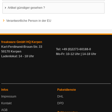
Artikel günstiger gesehen ?
Verantwortliche Person in der EU
freakware GmbH HQ Kerpen
Karl-Ferdinand-Braun-Str. 33
Tel: +49 (0)2273-60188-0
50170 Kerpen
Mo-Fr: 10-12 Uhr | 14-18 Uhr
Ladenlokal: 14 - 18 Uhr
Infos
Paketdienste
Impressum
DHL
Kontakt
DPD
AGB