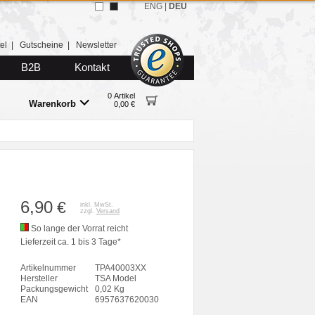
ENG
|
DEU
el
|
Gutscheine
|
Newsletter
B2B
Kontakt
0 Artikel
Warenkorb
0,00 €
6,90
€
inkl. MwSt.
zzgl.
Versand
So lange der Vorrat reicht
Lieferzeit ca. 1 bis 3 Tage*
Artikelnummer
TPA40003XX
Hersteller
TSA Model
Packungsgewicht
0,02 Kg
EAN
6957637620030