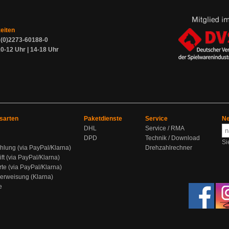
zeiten
9 (0)2273-60188-0
0-12 Uhr | 14-18 Uhr
sarten
Paketdienste
Service
Ne
DHL
Service / RMA
DPD
Technik / Download
Si
hlung (via PayPal/Klarna)
Drehzahlrechner
ift (via PayPal/Klarna)
rte (via PayPal/Klarna)
berweisung (Klarna)
e