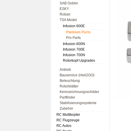
SAB Goblin
ESKY
Roban
TSA Model
Infusion 600E
Platinum Parts
Pro Parts
Infusion 600N
Infusion 700E
Infusion 700N
Rotorkopf Upgrades
Antrieb
Bauservice (Heli2GO)
Beleuchtung
Rotorblätter
Kennzeichnungsschilder
Partfinder
Stabilisierungssysteme
Zubehör
RC Multikopter
RC Flugzeuge
RC Autos