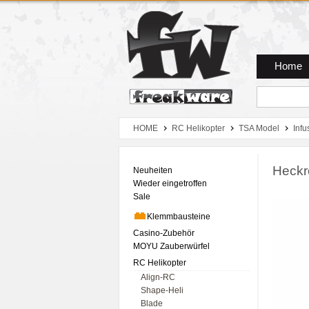
Zum Hauptmenue
Zum Seiteninhalt
Zum Warenkob
Home
HOME
RC Helikopter
TSA Model
Inf
Heckr
Neuheiten
Wieder eingetroffen
Sale
Klemmbausteine
Casino-Zubehör
MOYU Zauberwürfel
RC Helikopter
Align-RC
Shape-Heli
Blade