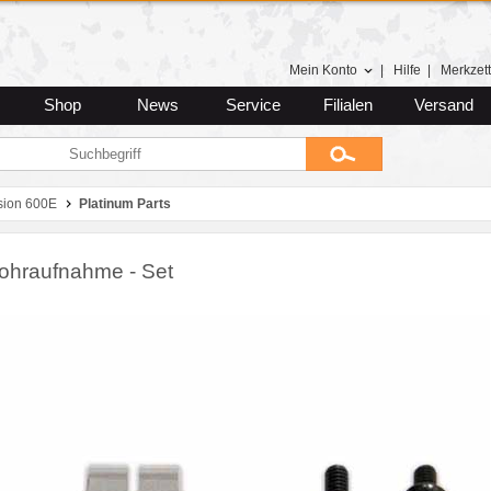
Mein Konto
|
Hilfe
|
Merkzett
Shop
News
Service
Filialen
Versand
usion 600E
Platinum Parts
ohraufnahme - Set