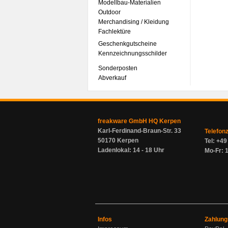
Modellbau-Materialien
Outdoor
Merchandising / Kleidung
Fachlektüre
Geschenkgutscheine
Kennzeichnungsschilder
Sonderposten
Abverkauf
freakware GmbH HQ Kerpen
Karl-Ferdinand-Braun-Str. 33
Telefon
50170 Kerpen
Tel: +4
Ladenlokal: 14 - 18 Uhr
Mo-Fr: 1
Infos
Zahlung