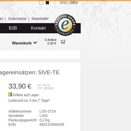
ENG
|
DEU
el
|
Gutscheine
|
Newsletter
B2B
Kontakt
0 Artikel
Warenkorb
0,00 €
 Lagereinsätzen: 5IVE-TE
33,90
€
inkl. MwSt.
zzgl.
Versand
Artikel auf Lager
Lieferzeit ca. 5 bis 7 Tage*
Artikelnummer
LOS-3724
Hersteller
LOSI
Packungsgewicht
0,2 Kg
EAN
660132684426