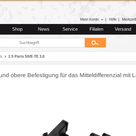
Mein Konto
|
Hilfe
|
Merkzett
Shop
News
Service
Filialen
Versand
ts
1:5 Parts 5IVE-TE 3.0
nd obere Befestigung für das Mitteldifferenzial mit