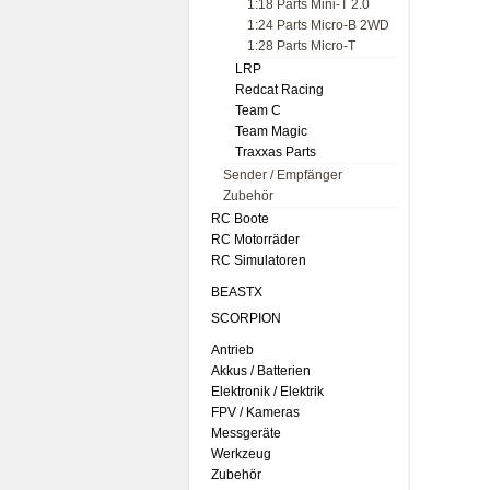
1:18 Parts Mini-T 2.0
1:24 Parts Micro-B 2WD
1:28 Parts Micro-T
LRP
Redcat Racing
Team C
Team Magic
Traxxas Parts
Sender / Empfänger
Zubehör
RC Boote
RC Motorräder
RC Simulatoren
BEASTX
SCORPION
Antrieb
Akkus / Batterien
Elektronik / Elektrik
FPV / Kameras
Messgeräte
Werkzeug
Zubehör