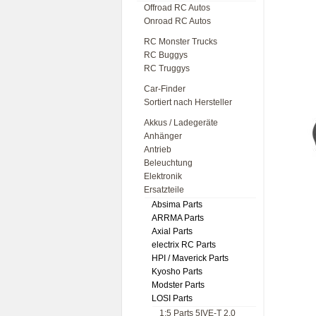
Offroad RC Autos
Onroad RC Autos
RC Monster Trucks
RC Buggys
RC Truggys
Car-Finder
Sortiert nach Hersteller
Akkus / Ladegeräte
Anhänger
Antrieb
Beleuchtung
Elektronik
Ersatzteile
Absima Parts
ARRMA Parts
Axial Parts
electrix RC Parts
HPI / Maverick Parts
Kyosho Parts
Modster Parts
LOSI Parts
1:5 Parts 5IVE-T 2.0