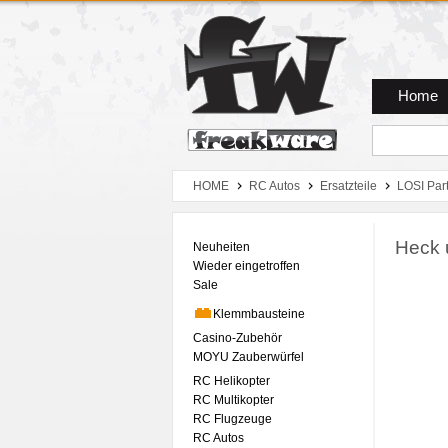
Zum Hauptmenue
Zum Seiteninhalt
Zum Warenkob
Home
HOME
RC Autos
Ersatzteile
LOSI Par
Heck u
Neuheiten
Wieder eingetroffen
Sale
Klemmbausteine
Casino-Zubehör
MOYU Zauberwürfel
RC Helikopter
RC Multikopter
RC Flugzeuge
RC Autos