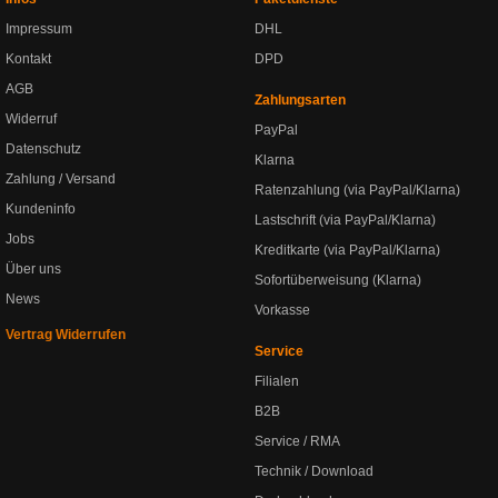
Impressum
DHL
Kontakt
DPD
AGB
Zahlungsarten
Widerruf
PayPal
Datenschutz
Klarna
Zahlung / Versand
Ratenzahlung (via PayPal/Klarna)
Kundeninfo
Lastschrift (via PayPal/Klarna)
Jobs
Kreditkarte (via PayPal/Klarna)
Über uns
Sofortüberweisung (Klarna)
News
Vorkasse
Vertrag Widerrufen
Service
Filialen
B2B
Service / RMA
Technik / Download