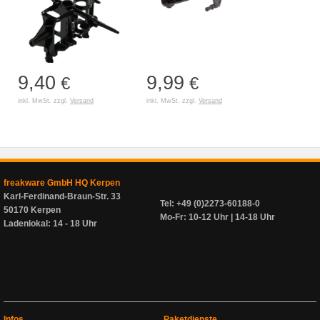
9,40
9,99
€
€
inkl. MwSt. zzgl.
Versand
inkl. MwSt. zzgl.
Versand
freakware GmbH HQ Kerpen
Karl-Ferdinand-Braun-Str. 33
Tel: +49 (0)2273-60188-0
50170 Kerpen
Mo-Fr: 10-12 Uhr | 14-18 Uhr
Ladenlokal: 14 - 18 Uhr
Infos
Paketdienste