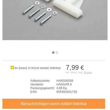
7,99
€
Im Zulauf, in Kürze wieder lieferbar
inkl. MwSt. zzgl.
Versand
Artikelnummer
HAN506508
Hersteller
HANGAR 9
Packungsgewicht
0,08 Kg
EAN
605482601730
Benachrichtigen wenn Artikel lieferbar