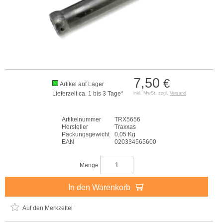
7,50
€
Artikel auf Lager
Lieferzeit ca. 1 bis 3 Tage*
inkl. MwSt. zzgl.
Versand
Artikelnummer
TRX5656
Hersteller
Traxxas
Packungsgewicht
0,05 Kg
EAN
020334565600
Menge
In den Warenkorb
Auf den Merkzettel