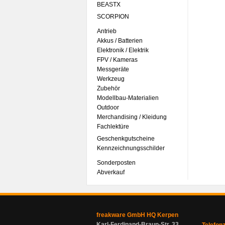
BEASTX
SCORPION
Antrieb
Akkus / Batterien
Elektronik / Elektrik
FPV / Kameras
Messgeräte
Werkzeug
Zubehör
Modellbau-Materialien
Outdoor
Merchandising / Kleidung
Fachlektüre
Geschenkgutscheine
Kennzeichnungsschilder
Sonderposten
Abverkauf
freakware GmbH HQ Kerpen
Karl-Ferdinand-Braun-Str. 33