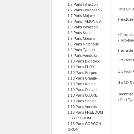
1:7 Parts Infraction
This Gril
1:7 Parts Limitless V2
1:7 Parts Mojave
Feature
1:7 Parts TALION 6S
1:8 Parts Infraction
1:8 Parts Kraton
• Precisi
1:8 Parts Mojave
• Two-tone
1:8 Parts Notorious
1:8 Parts Typhon
Include
1:8 Parts Vendetta
1 x Front 
1:10 Parts Big Rock
1:10 Parts FURY
1 x Front 
1:10 Parts Gorgon
1:10 Parts Granite
4 x M2.5
1:10 Parts Kraton
1:10 Parts Outcast
Technisc
1:10 Parts QUAKE
• Part Ty
1:10 Parts Senton
1:10 Parts Vorteks
1:16 Parts FREEDOM
FLYER GROM
1:16 Parts GORGON
GROM