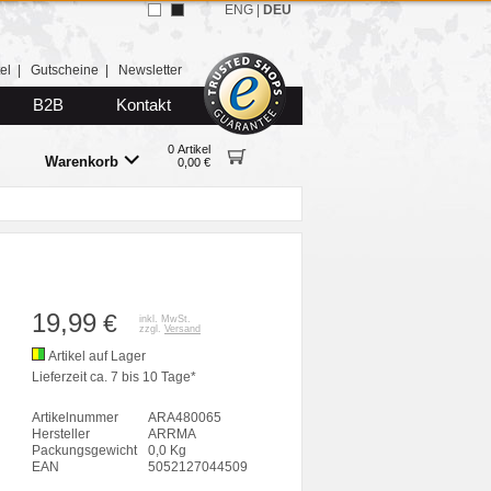
ENG
|
DEU
el
|
Gutscheine
|
Newsletter
B2B
Kontakt
0 Artikel
Warenkorb
0,00 €
19,99
€
inkl. MwSt.
zzgl.
Versand
Artikel auf Lager
Lieferzeit ca. 7 bis 10 Tage*
Artikelnummer
ARA480065
Hersteller
ARRMA
Packungsgewicht
0,0 Kg
EAN
5052127044509