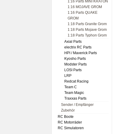
1:16 Parts MINI KRATON
1:16 MOJAVE GROM
1:16 Parts QUAKE
GROM
1:18 Parts Granite Grom
1:18 Parts Mojave Grom
1:18 Parts Typhon Grom
Axial Parts
electrix RC Parts
HPI / Maverick Parts
Kyosho Parts
Modster Parts
LOSI Parts
LRP
Redcat Racing
Team C
Team Magic
Traxxas Parts
Sender / Empfänger
Zubehör
RC Boote
RC Motorräder
RC Simulatoren