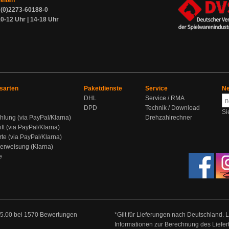
zeiten
9 (0)2273-60188-0
0-12 Uhr | 14-18 Uhr
sarten
Paketdienste
Service
Ne
DHL
Service / RMA
DPD
Technik / Download
Si
hlung (via PayPal/Klarna)
Drehzahlrechner
ift (via PayPal/Klarna)
rte (via PayPal/Klarna)
berweisung (Klarna)
e
5.00
bei
1570
Bewertungen
*Gilt für Lieferungen nach Deutschland. 
Informationen zur Berechnung des Liefer