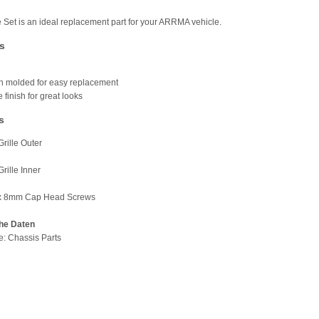
le Set is an ideal replacement part for your ARRMA vehicle.
s
on molded for easy replacement
 finish for great looks
s
Grille Outer
Grille Inner
 x 8mm Cap Head Screws
he Daten
pe: Chassis Parts