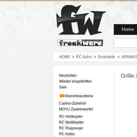
Zum Hauptmenue
Zum Seiteninhalt
Zum Warenkob
Home
HOME
RC Autos
Ersatzteile
ARRMA P
Grille
Neuheiten
Wieder eingetroffen
Sale
Klemmbausteine
Casino-Zubehör
MOYU Zauberwürfel
RC Helikopter
RC Multikopter
RC Flugzeuge
RC Autos