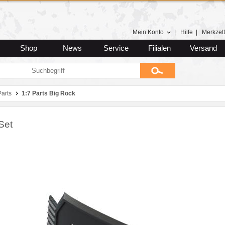
Mein Konto
|
Hilfe
|
Merkzett
Shop
News
Service
Filialen
Versand
arts
1:7 Parts Big Rock
 Set