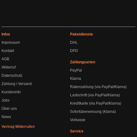
Infos
Paketdienste
Impressum
DHL
Kontakt
DPD
AGB
Zahlungsarten
Widerruf
PayPal
Datenschutz
Klarna
Zahlung / Versand
Ratenzahlung (via PayPal/Klarna)
Kundeninfo
Lastschrift (via PayPal/Klarna)
Jobs
Kreditkarte (via PayPal/Klarna)
Über uns
Sofortüberweisung (Klarna)
News
Vorkasse
Vertrag Widerrufen
Service